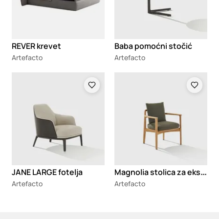
REVER krevet
Baba pomoćni stočić
Artefacto
Artefacto
Loading
Loading
M
agnolia stolica za eksterijer
JANE LARGE fotelja
Artefacto
Artefacto