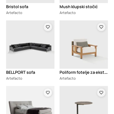
Bristol sofa
Mush klupski stočić
Artefacto
Artefacto
Loading
Loading
P
oliform fotelje za eksterijer
BELLPORT sofa
Artefacto
Artefacto
Loading
Loading