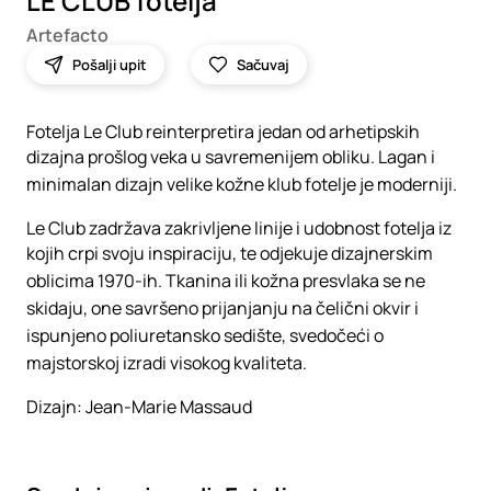
LE CLUB fotelja
Artefacto
Pošalji upit
Sačuvaj
Fotelja Le Club reinterpretira jedan od arhetipskih
dizajna prošlog veka u savremenijem obliku. Lagan i
minimalan dizajn velike kožne klub fotelje je moderniji.
Le Club zadržava zakrivljene linije i udobnost fotelja iz
kojih crpi svoju inspiraciju, te odjekuje dizajnerskim
oblicima 1970-ih. Tkanina ili kožna presvlaka se ne
skidaju, one savršeno prijanjanju na čelični okvir i
ispunjeno poliuretansko sedište, svedočeći o
majstorskoj izradi visokog kvaliteta.
Dizajn: Jean-Marie Massaud