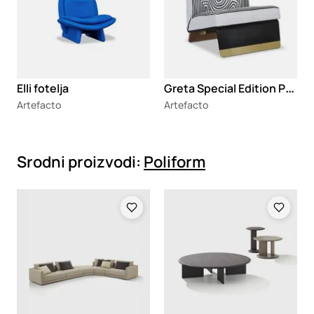
G
reta Special Edition Printed fotelja
Elli fotelja
Artefacto
Artefacto
Srodni proizvodi:
Poliform
Loading
Loading