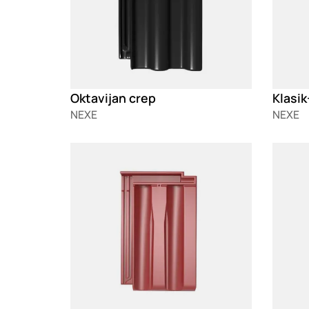
Oktavijan crep
Klasik
NEXE
NEXE
Loading
Loadin