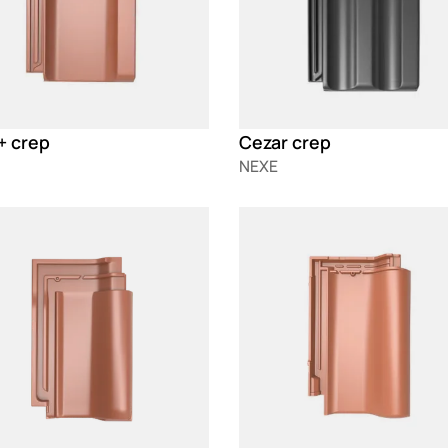
+ crep
Cezar crep
NEXE
g
Loading