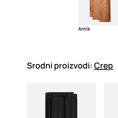
Antik
Srodni proizvodi:
Crep
Loading
Loadin