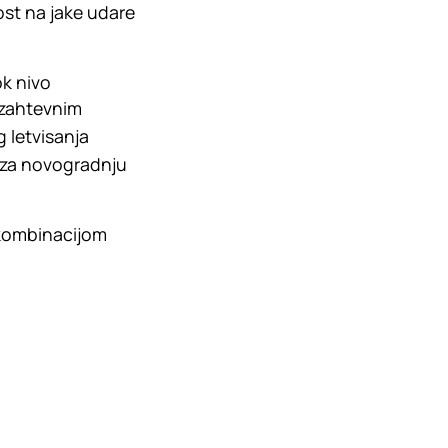
ost na jake udare
k nivo
 zahtevnim
 letvisanja
 za novogradnju
a kombinacijom