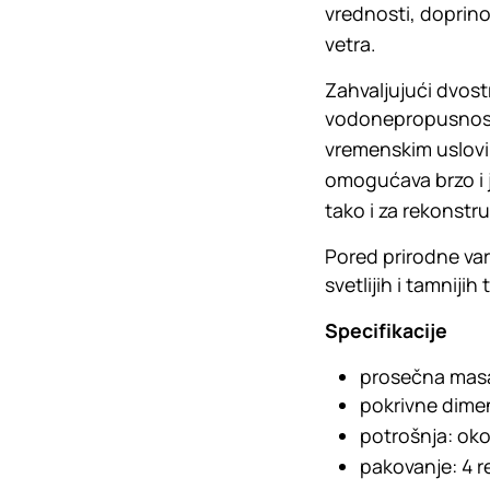
vrednosti, doprino
vetra.
Zahvaljujući dvos
vodonepropusnosti
vremenskim uslovi
omogućava brzo i 
tako i za rekonstr
Pored prirodne var
svetlijih i tamniji
Specifikacije
prosečna masa
pokrivne dime
potrošnja: ok
pakovanje: 4 r