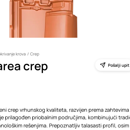
krivanje krova
Crep
rea crep
Pošalji upit
neni crep vrhunskog kvaliteta, razvijen prema zahtevim
je prilagođen priobalnim područjima, kombinujući tradi
ološkim rešenjima. Prepoznatljiv talasasti profil, osim