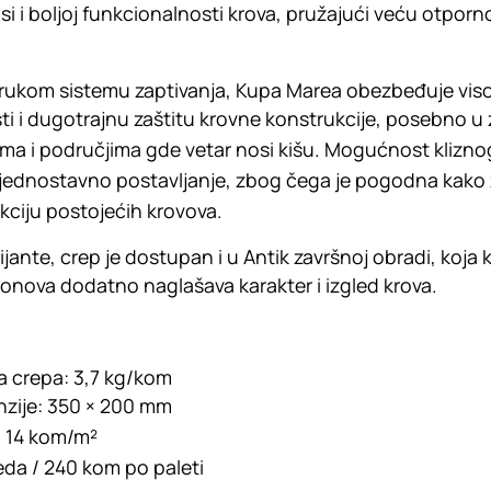
si i boljoj funkcionalnosti krova, pružajući veću otporn
trukom sistemu zaptivanja, Kupa Marea obezbeđuje viso
 i dugotrajnu zaštitu krovne konstrukcije, posebno u
ma i područjima gde vetar nosi kišu. Mogućnost kliznog
jednostavno postavljanje, zbog čega je pogodna kako
ukciju postojećih krovova.
ijante, crep je dostupan i u Antik završnoj obradi, koj
h tonova dodatno naglašava karakter i izgled krova.
 crepa: 3,7 kg/kom
nzije: 350 × 200 mm
o 14 kom/m²
eda / 240 kom po paleti