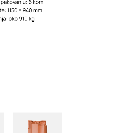
u pakovanju: 6 kom
te: 1150 × 940 mm
ja: oko 910 kg
Loading