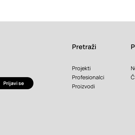
Pretraži
P
Projekti
N
Profesionalci
Č
Prijavi se
Proizvodi