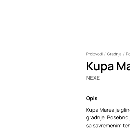
Proizvodi
Gradnja
Po
Kupa Ma
NEXE
Opis
Kupa Marea je gli
gradnje. Posebno 
sa savremenim tehn