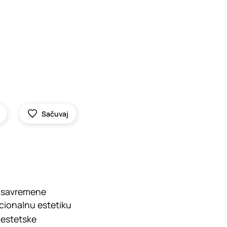
Sačuvaj
a savremene
cionalnu estetiku
 estetske