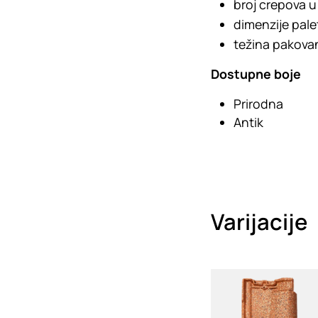
broj crepova 
dimenzije pale
težina pakovan
Dostupne boje
Prirodna
Antik
Varijacije
Loading