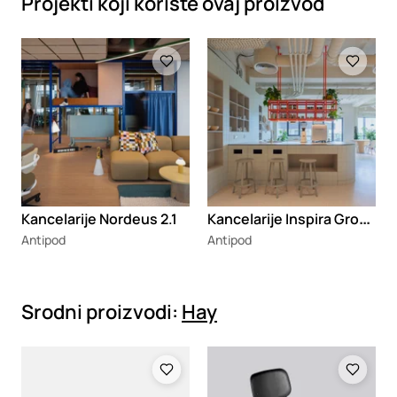
Projekti koji koriste ovaj proizvod
Loading
Loading
K
ancelarije Inspira Group
Kancelarije Nordeus 2.1
Antipod
Antipod
Srodni proizvodi:
Hay
Loading
Loading