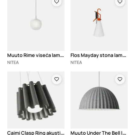
M
uuto Rime viseća lampa
F
los Mayday stona lampa
NITEA
NITEA
Loading
Loading
C
aimi Clasp Ring akustični luster
M
uuto Under The Bell luster