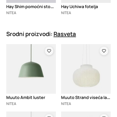
H
ay Shim pomoćni stočić
Hay Uchiwa fotelja
NITEA
NITEA
Srodni proizvodi:
Rasveta
Loading
Loading
M
uuto Strand viseća lampa
Muuto Ambit luster
NITEA
NITEA
Loading
Loading