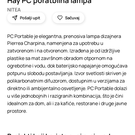
Hay PC poratbilna lampa
NITEA
Pošalji upit
Sačuvaj
PC Portable je elegantna, prenosiva lampa dizajnera
Pierrea Charpina, namenjena za upotrebu u
zatvorenom i na otvorenom. Izrađena je od izdržljive
plastike sa mat završnom obradom otpornom na
ogrebotine i vodu, dok baterijsko napajanje omogućava
potpunu slobodu postavljanja. Izvor svetlosti skriven je
polikarbonatnim difuzorom, dostupnim u verzijama za
direktno ili ambijentalno osvetljenje. PC Portable dolazi
u više jednobojnih i razigranih kombinacija, što je čini
idealnom za dom, ali i za kafiće, restorane i druge javne
prostore.