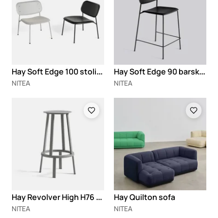
H
ay Soft Edge 100 stolica
H
ay Soft Edge 90 barska stolica
NITEA
NITEA
Loading
Loading
H
ay Revolver High H76 barska stolica
Hay Quilton sofa
NITEA
NITEA