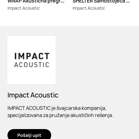
W
RAP Akustična pregrada za radni sto
S
HELTER Samostojeća akustična pregrada za radni sto
Impact Acoustic
Impact Acoustic
Loading
Impact Acoustic
IMPACT ACOUSTIC je švajcarska kompanija,
specijalizovana za pružanje akustičkih rešenja.
Pošalji upit