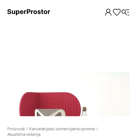
Loading
Proizvodi
Kancelarijska i komercijalna oprema
Akustična rešenja