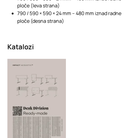
ploče (leva strana)
790 / 590 × 590 × 24 mm – 480 mm iznad radne
ploče (desna strana)
Katalozi
Loading