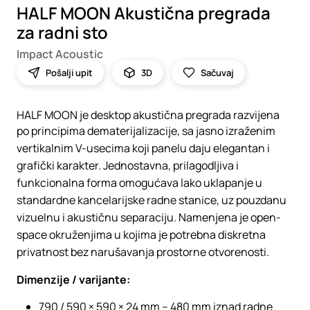
HALF MOON Akustična pregrada
za radni sto
Impact Acoustic
Pošalji upit
3D
Sačuvaj
HALF MOON je desktop akustična pregrada razvijena
po principima dematerijalizacije, sa jasno izraženim
vertikalnim V-usecima koji panelu daju elegantan i
grafički karakter. Jednostavna, prilagodljiva i
funkcionalna forma omogućava lako uklapanje u
standardne kancelarijske radne stanice, uz pouzdanu
vizuelnu i akustičnu separaciju. Namenjena je open-
space okruženjima u kojima je potrebna diskretna
privatnost bez narušavanja prostorne otvorenosti.
Dimenzije / varijante:
790 / 590 × 590 × 24 mm – 480 mm iznad radne