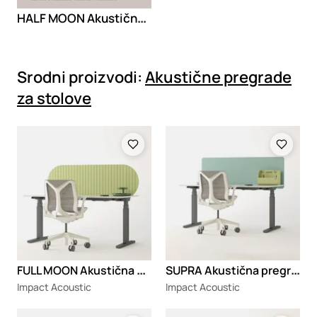
HALF MOON Akustična pregrada za radni sto
Srodni proizvodi:
Akustične pregrade
za stolove
Loading
Loading
F
ULL MOON Akustična pregrada za radni sto
S
UPRA Akustična pregrada za radni sto
Impact Acoustic
Impact Acoustic
Loading
Loading