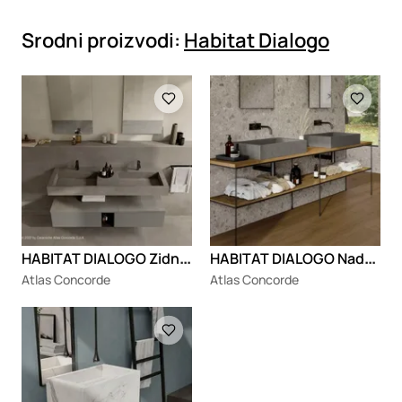
Srodni proizvodi:
Habitat Dialogo
Loading
Loading
H
ABITAT DIALOGO Zidna dvostruka konzola sa fiokama i integrisanim lavaboom od porcelanskog kamena
H
ABITAT DIALOGO Nadgradni lavabo od porcelanskog kamena
Atlas Concorde
Atlas Concorde
Loading