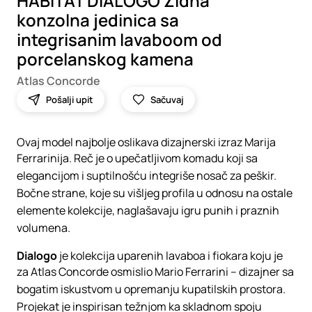
HABITAT DIALOGO Zidna
konzolna jedinica sa
integrisanim lavaboom od
porcelanskog kamena
Atlas Concorde
Pošalji upit
Sačuvaj
Ovaj model najbolje oslikava dizajnerski izraz Marija
Ferrarinija.‎ Reč je o upečatljivom komadu koji sa
elegancijom i suptilnošću integriše nosač za peškir.‎
Bočne strane, koje su višljeg profila u odnosu na ostale
elemente kolekcije, naglašavaju igru punih i praznih
volumena.‎
Dialogo
je kolekcija uparenih lavaboa i fiokara koju je
za Atlas Concorde osmislio Mario Ferrarini – dizajner sa
bogatim iskustvom u opremanju kupatilskih prostora.‎
Projekat je inspirisan težnjom ka skladnom spoju