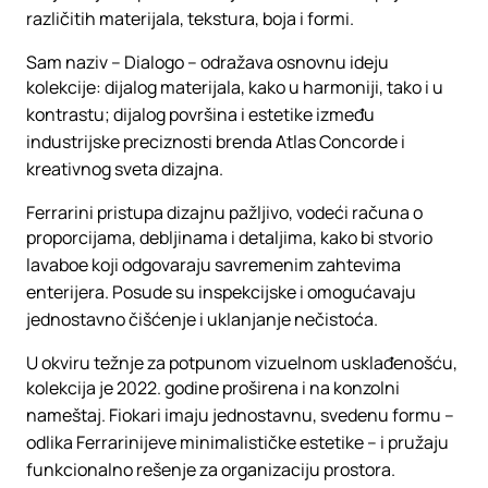
različitih materijala, tekstura, boja i formi.‎
Sam naziv –
Dialogo
– odražava osnovnu ideju
kolekcije: dijalog materijala, kako u harmoniji, tako i u
kontrastu; dijalog površina i estetike između
industrijske preciznosti brenda Atlas Concorde i
kreativnog sveta dizajna.‎
Ferrarini pristupa dizajnu pažljivo, vodeći računa o
proporcijama, debljinama i detaljima, kako bi stvorio
lavaboe koji odgovaraju savremenim zahtevima
enterijera.‎ Posude su inspekcijske i omogućavaju
jednostavno čišćenje i uklanjanje nečistoća.‎
U okviru težnje za potpunom vizuelnom usklađenošću,
kolekcija je 2022. godine proširena i na konzolni
nameštaj.‎ Fiokari imaju jednostavnu, svedenu formu –
odlika Ferrarinijeve minimalističke estetike – i pružaju
funkcionalno rešenje za organizaciju prostora.‎