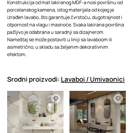
Konstrukcija od mat lakiranog MDF-a nosi površinu od
porcelanskog kamena, istog materijala od kojeg je
izrađen lavabo, što garantuje čvrstoću, dugotrajnost i
otpornost na vlagu i masnoće.‎ Svaka lakirana površina
pažljivo je odabrana u saradnji sa dizajnerom.‎
Nameštaj se može postaviti u liniji sa lavaboom ili
asimetrično, u skladu sa željenim dekorativnim
efektom.‎
Srodni proizvodi:
Lavaboi / Umivaonici
Loading
Loading