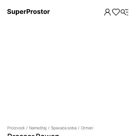
Loading
Proizvodi
Nameštaj
Spavaća soba
Ormari