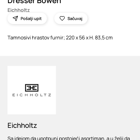
Dresser Bowen
Eichholtz
Pošalji upit
Sačuvaj
Tamnosivi hrastov furnir; 220 x 56 x H. 83,5 cm
Loading
Eichholtz
Sa idejom da upotpuni postojeći asortiman, a u želji da