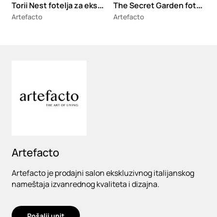
T
orii Nest fotelja za eksterijer
T
he Secret Garden fotelja za eksterijer
Artefacto
Artefacto
Loading
Artefacto
Artefacto je prodajni salon ekskluzivnog italijanskog
nameštaja izvanrednog kvaliteta i dizajna.
Pošalji upit