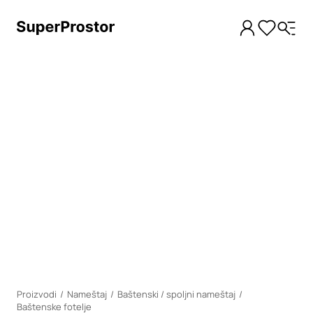
Loading
Proizvodi
Nameštaj
Baštenski / spoljni nameštaj
Baštenske fotelje