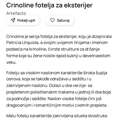
Crinoline fotelja za eksterijer
Artefacto
Pošalji upit
Sačuvaj
Crinoline je serija fotelja za eksterijer, koju je dizajnirala
Patricia Urquiola, a svojim uvijenim linijama i imenom
podseća na krinoline, čvrste strukture za držanje
forme koje su žene nosile ispod suknji u devetnaestom
veku.
Fotelju sa visokim naslonom karakteriše široka šuplja
osnova, koja se takođe odražava u sedištu i u
zakrivljenom naslonu. Dolazi u dve verzije: sa
prepletenim polietilenskim trakama u jednoj ili dve boje
za podnožje i sedište. Naslon visoke fotelje čini još
dragocenijim i romantičnijim motivi cvetnih prepleta.
Malu fotelju karakteriše zakrivljena silueta dvostruke