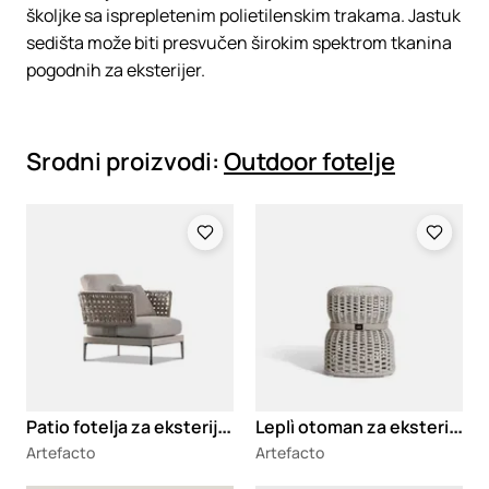
školjke sa isprepletenim polietilenskim trakama. Jastuk
sedišta može biti presvučen širokim spektrom tkanina
pogodnih za eksterijer.
Srodni proizvodi:
Outdoor fotelje
Loading
Loading
P
atio fotelja za eksterijer
L
eplì otoman za eksterijer
Artefacto
Artefacto