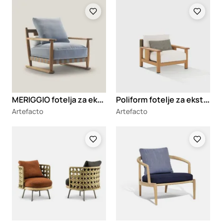
Loading
Loading
M
ERIGGIO fotelja za eksterijer
P
oliform fotelje za eksterijer
Artefacto
Artefacto
Loading
Loading