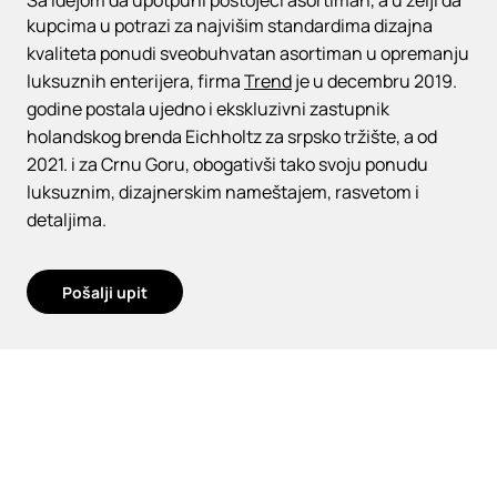
Sa idejom da upotpuni postojeći asortiman, a u želji da
kupcima u potrazi za najvišim standardima dizajna
kvaliteta ponudi sveobuhvatan asortiman u opremanju
luksuznih enterijera, firma
Trend
je u decembru 2019.
godine postala ujedno i ekskluzivni zastupnik
holandskog brenda Eichholtz za srpsko tržište, a od
2021. i za Crnu Goru, obogativši tako svoju ponudu
luksuznim, dizajnerskim nameštajem, rasvetom i
detaljima.
Pošalji upit