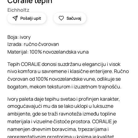
Coralie tepih
Eichholtz
Pošalji upit
Sačuvaj
Boja: ivory
Izrada: ručno čvorovan
Materijal: 100% novozelandska vuna
Tepih CORALIE donosi suzdržanu eleganciju i visok
nivo komfora u savremene i klasične enterijere. Ručno
čvorovan od 100% novozelandske vune, odlikuje se
bogatom, mekom teksturom i izuzetnom trajnošću.
Ivory paleta daje tepihu svetao i profinjen karakter,
omogućavajući mu da se lako uklopi u luksuzne
ambijente, gde se traži ravnoteža između topline
materijala i vizuelne čistoće prostora. CORALIE je
namenjen dnevnim boravcima, trpezarijama i
reprezentativnim prostorima u kojima je kvalitet