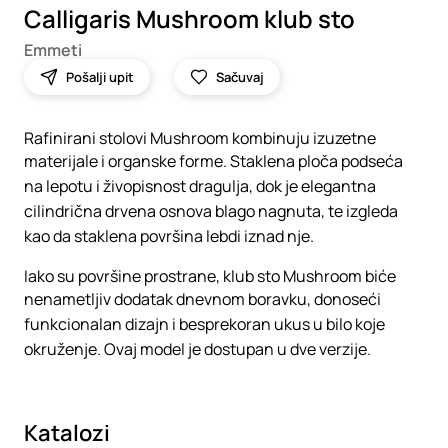
Calligaris Mushroom klub sto
Emmeti
Pošalji upit
Sačuvaj
Rafinirani stolovi Mushroom kombinuju izuzetne
materijale i organske forme. Staklena ploča podseća
na lepotu i živopisnost dragulja, dok je elegantna
cilindrična drvena osnova blago nagnuta, te izgleda
kao da staklena površina lebdi iznad nje.
Iako su površine prostrane, klub sto Mushroom biće
nenametljiv dodatak dnevnom boravku, donoseći
funkcionalan dizajn i besprekoran ukus u bilo koje
okruženje. Ovaj model je dostupan u dve verzije.
Katalozi