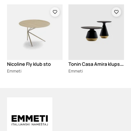
Loading
Loading
T
onin Casa Amira klupski stočić
Nicoline Fly klub sto
Emmeti
Emmeti
Loading