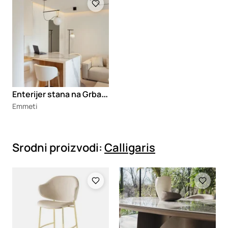
E
nterijer stana na Grbavici
Emmeti
Srodni proizvodi:
Calligaris
Loading
Loading