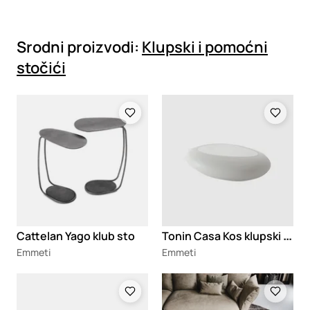
Srodni proizvodi:
Klupski i pomoćni
stočići
Loading
Loading
T
onin Casa Kos klupski stočić
Cattelan Yago klub sto
Emmeti
Emmeti
Loading
Loading