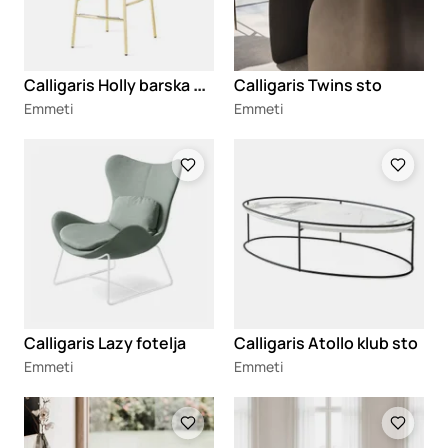
C
alligaris Holly barska stolica
Calligaris Twins sto
Emmeti
Emmeti
Loading
Loading
Calligaris Lazy fotelja
Calligaris Atollo klub sto
Emmeti
Emmeti
Loading
Loading