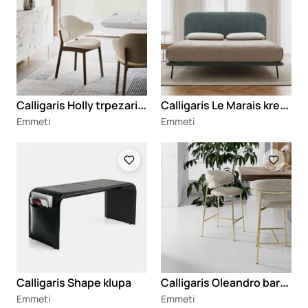
C
alligaris Holly trpezarijska stolica
C
alligaris Le Marais krevet
Emmeti
Emmeti
Loading
Loading
C
alligaris Oleandro barska stolica
Calligaris Shape klupa
Emmeti
Emmeti