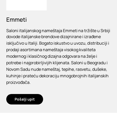
Emmeti
Saloni italijanskog nameštaja Emmeti na tržište u Srbiji
dovode italijanske brendove dizajnirane i izrađene
isključivo u Italiji. Bogato iskustvo u uvozu, distribuciji i
prodaji asortimana nameštaja visokog kvaliteta
modernog i klasičnog dizajna odgovara na želje i
potrebe i najprobirljivijih klijenata. Saloni u Beogradu i
Novom Sadu nude nameštaj, tepihe, rasvetu, dušeke,
kuhinje i prateću dekoraciju mnogobrojnih italijanskih
proizvođača.
Pošalji upit