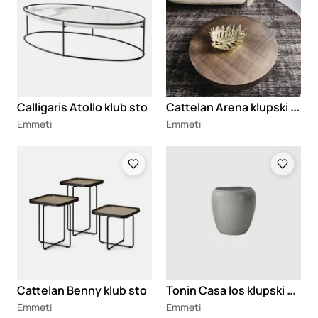
C
attelan Arena klupski stočić
Calligaris Atollo klub sto
Emmeti
Emmeti
Loading
Loading
T
onin Casa Ios klupski stočić
Cattelan Benny klub sto
Emmeti
Emmeti