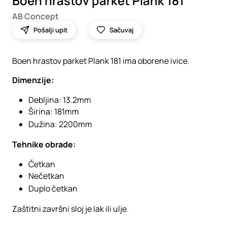
Boen hrastov parket Plank 181
AB Concept
Pošalji upit
Sačuvaj
Boen hrastov parket Plank 181 ima oborene ivice.
Dimenzije:
Debljina: 13.2mm
Širina: 181mm
Dužina: 2200mm
Tehnike obrade:
Četkan
Nečetkan
Duplo četkan
Zaštitni završni sloj je lak ili ulje.