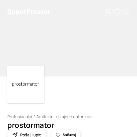
Loading
Loading
Profesionalci
Arhitekte i dizajneri enterijera
prostormator
Pošalji upit
Sačuvaj