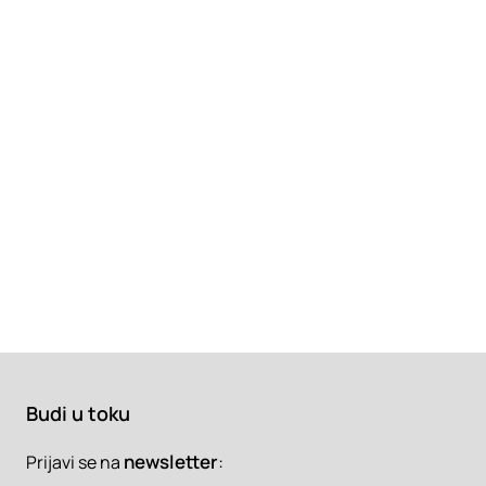
Budi u toku
newsletter
:
Prijavi se na