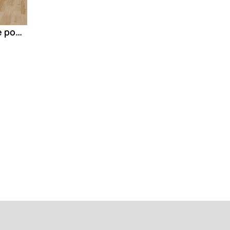
LOG CANSEI Porcelanske podne pločice za spoljašnju upotrebu sa izgledom drveta