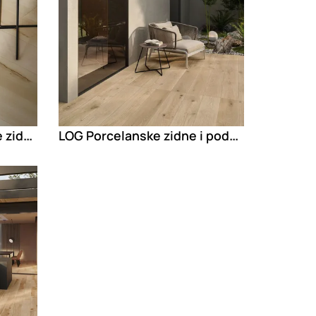
LOG CANSEI Porcelanske zidne i podne pločice za unutrašnju i spoljašnju upotrebu sa izgledom drveta
LOG Porcelanske zidne i podne pločice za unutrašnju i spoljašnju upotrebu sa izgledom drveta