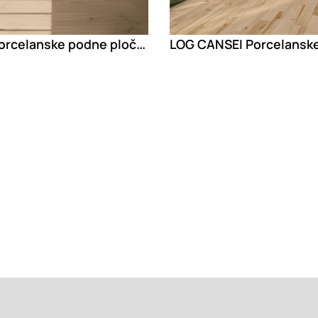
LOG Porcelanske podne pločice za spoljašnju upotrebu sa izgledom drveta