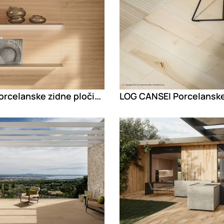
LOG Porcelanske zidne pločice sa izgledom drveta
g
Loading