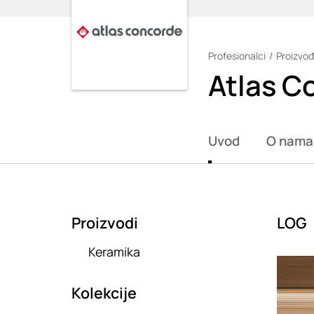
Profesionalci
Proizvođ
Loading
Atlas C
Uvod
O nama
Proizvodi
LOG
Keramika
Loadin
Kolekcije