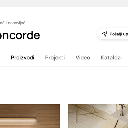
ači i dobavljači
oncorde
Pošalji up
Proizvodi
Projekti
Video
Katalozi
g
Loading