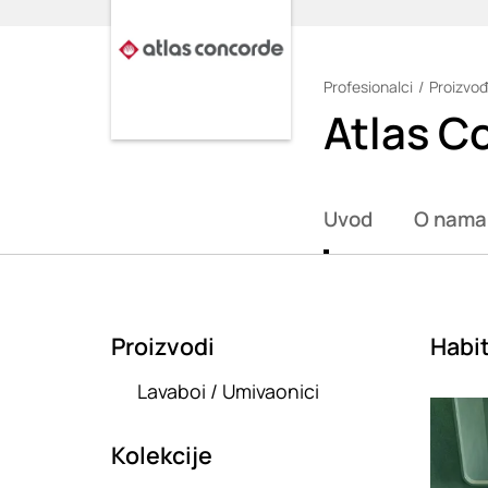
Profesionalci
Proizvođ
Loading
Atlas C
Uvod
O nama
Proizvodi
Habi
Lavaboi / Umivaonici
Loadin
Kolekcije