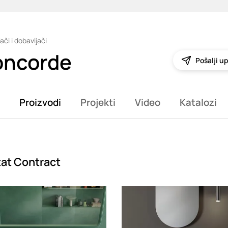
ači i dobavljači
oncorde
Pošalji up
Proizvodi
Projekti
Video
Katalozi
tat Contract
g
Loading