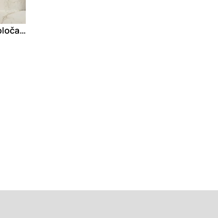
MASTERTOP Dvostruka ploča za lavabo od porcelanskog kamena