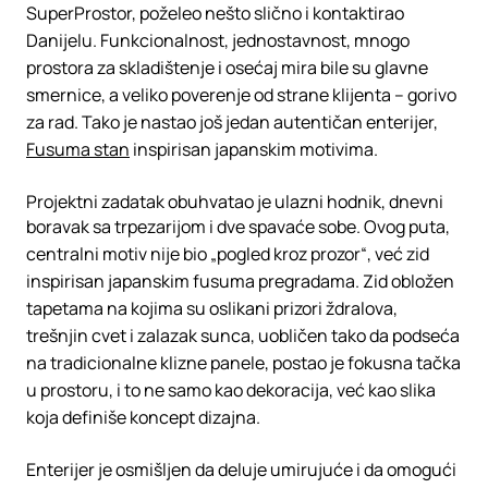
SuperProstor, poželeo nešto slično i kontaktirao
Danijelu. Funkcionalnost, jednostavnost, mnogo
prostora za skladištenje i osećaj mira bile su glavne
smernice, a veliko poverenje od strane klijenta – gorivo
za rad. Tako je nastao još jedan autentičan enterijer,
Fusuma stan
inspirisan japanskim motivima.
Projektni zadatak obuhvatao je ulazni hodnik, dnevni
boravak sa trpezarijom i dve spavaće sobe. Ovog puta,
centralni motiv nije bio „pogled kroz prozor“, već zid
inspirisan japanskim
fusuma
pregradama. Zid obložen
tapetama na kojima su oslikani prizori ždralova,
trešnjin cvet i zalazak sunca, uobličen tako da podseća
na tradicionalne klizne panele, postao je fokusna tačka
u prostoru, i to ne samo kao dekoracija, već kao slika
koja definiše koncept dizajna.
Enterijer je osmišljen da deluje umirujuće i da omogući