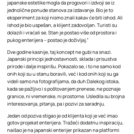
japanske estetike mogla da progovori i izdvoji se iz
jednolične ponude stanova za izdavanje. Bio je to
eksperiment za koji nismo znali kakav će biti ishod. Ali
ishod je bio uspešan, a klijent zadovoljan. Turisti su
dolazili i vraćali se. Stan je postao više od prostora i
pukog enterijera – postao je doživljaj.”
Dve godine kasnije, taj koncept ne gubi na snazi.
Japanski principi jednostavnosti, sklada i prisustva
prirode i dalje inspirišu. Pokazalo se, i to ne samo kod
onih koji su u stanu boravili, već i kod onih koji su ga
videli samo na fotografijama, da duh Dalekog istoka,
kada se pažljivo i s poštovanjem prenese, ne poznaje
granice, ni vremenske, ni prostorne. Usledila su brojna
interesovanja, pitanja, pa i pozivi za saradnju.
Jedan od poziva stigao je od klijenta koji je već imao
gotov projekat enterijera. Tražeći dodatnu inspiraciju,
naišao je na japanski enterijer prikazan na platformi