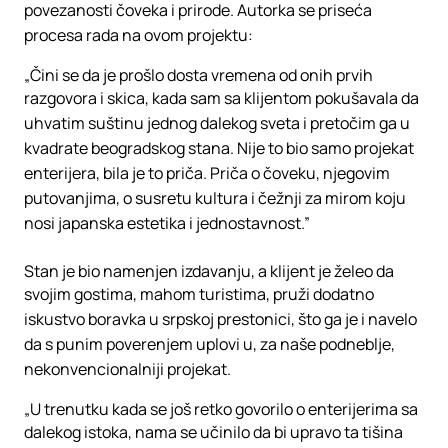
povezanosti čoveka i prirode. Autorka se priseća
procesa rada na ovom projektu:
„Čini se da je prošlo dosta vremena od onih prvih
razgovora i skica, kada sam sa klijentom pokušavala da
uhvatim suštinu jednog dalekog sveta i pretočim ga u
kvadrate beogradskog stana. Nije to bio samo projekat
enterijera, bila je to priča. Priča o čoveku, njegovim
putovanjima, o susretu kultura i čežnji za mirom koju
nosi japanska estetika i jednostavnost.”
Stan je bio namenjen izdavanju, a klijent je želeo da
svojim gostima, mahom turistima, pruži dodatno
iskustvo boravka u srpskoj prestonici, što ga je i navelo
da s punim poverenjem uplovi u, za naše podneblje,
nekonvencionalniji projekat.
„U trenutku kada se još retko govorilo o enterijerima sa
dalekog istoka, nama se učinilo da bi upravo ta tišina