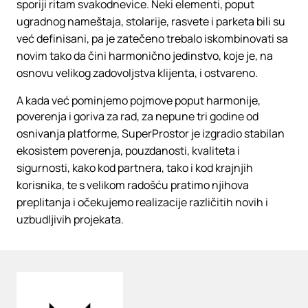
sporiji ritam svakodnevice. Neki elementi, poput
ugradnog nameštaja, stolarije, rasvete i parketa bili su
već definisani, pa je zatečeno trebalo iskombinovati sa
novim tako da čini harmonično jedinstvo, koje je, na
osnovu velikog zadovoljstva klijenta, i ostvareno.
A kada već pominjemo pojmove poput harmonije,
poverenja i goriva za rad, za nepune tri godine od
osnivanja platforme, SuperProstor je izgradio stabilan
ekosistem poverenja, pouzdanosti, kvaliteta i
sigurnosti, kako kod partnera, tako i kod krajnjih
korisnika, te s velikom radošću pratimo njihova
preplitanja i očekujemo realizacije različitih novih i
uzbudljivih projekata.
Loading