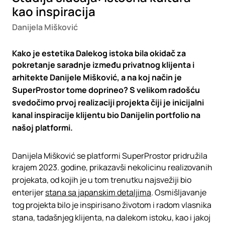
kao inspiracija
Danijela Mišković
Kako je estetika Dalekog istoka bila okidač za
pokretanje saradnje između privatnog klijenta i
arhitekte Danijele Mišković, a na koj način je
SuperProstor tome doprineo? S velikom radošću
svedočimo prvoj realizaciji projekta čiji je inicijalni
kanal inspiracije klijentu bio Danijelin portfolio na
našoj platformi.
Danijela Mišković se platformi SuperProstor pridružila
krajem 2023. godine, prikazavši nekolicinu realizovanih
projekata, od kojih je u tom trenutku najsvežiji bio
enterijer
stana sa japanskim detaljima
. Osmišljavanje
tog projekta bilo je inspirisano životom i radom vlasnika
stana, tadašnjeg klijenta, na dalekom istoku, kao i jakoj