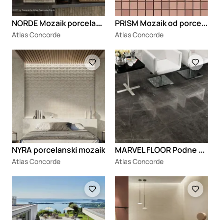
N
ORDE Mozaik porcelanske pločice sa efektom kamena
P
RISM Mozaik od porcelanskog kamena
Atlas Concorde
Atlas Concorde
Loading
Loading
M
ARVEL FLOOR Podne pločice od porcelanskog kamena sa efektom mermera
NYRA porcelanski mozaik
Atlas Concorde
Atlas Concorde
Loading
Loading