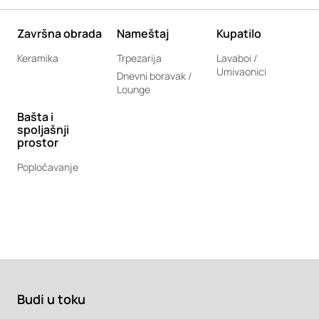
Završna obrada
Nameštaj
Kupatilo
Keramika
Trpezarija
Lavaboi /
Umivaonici
Dnevni boravak /
Lounge
Bašta i
spoljašnji
prostor
Popločavanje
Budi u toku