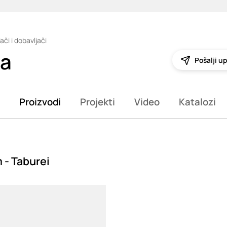
ači i dobavljači
ia
Pošalji up
Proizvodi
Projekti
Video
Katalozi
 - Taburei
g