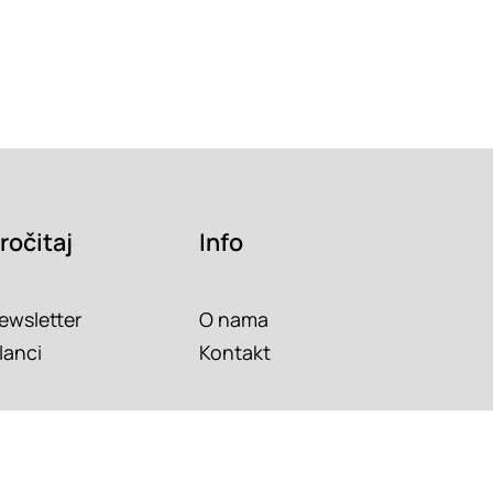
ročitaj
Info
ewsletter
O nama
lanci
Kontakt