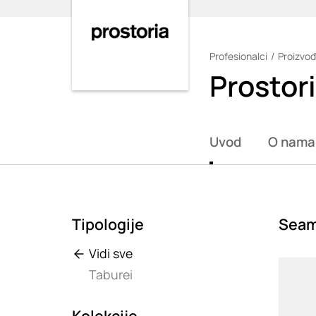
Profesionalci
Proizvođ
Loading
Prostor
Uvod
O nama
Tipologije
Seam
Vidi sve
Loadin
Taburei
Kolekcije