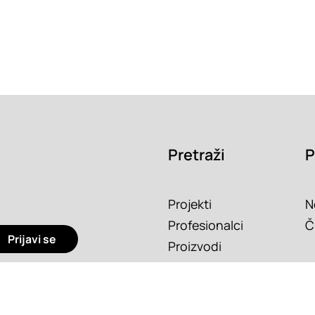
Pretraži
P
Projekti
N
Profesionalci
Č
Prijavi se
Proizvodi