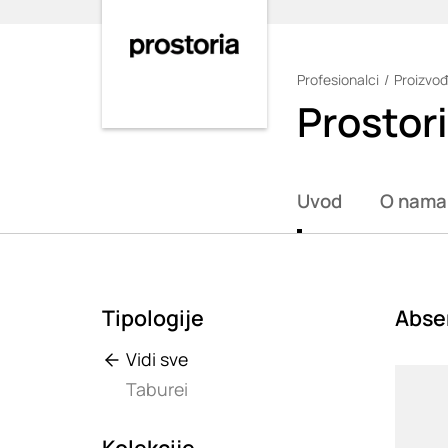
Profesionalci
Proizvođ
Loading
Prostor
Uvod
O nama
Tipologije
Absen
Vidi sve
Loadin
Taburei
Kolekcije