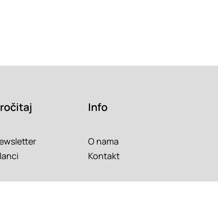
ročitaj
Info
ewsletter
O nama
lanci
Kontakt