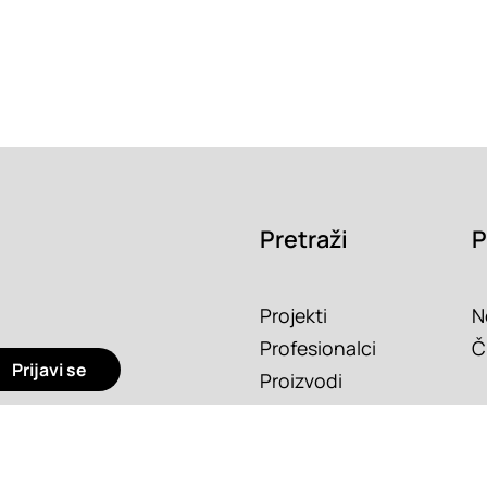
Pretraži
P
Projekti
N
Profesionalci
Č
Prijavi se
Proizvodi