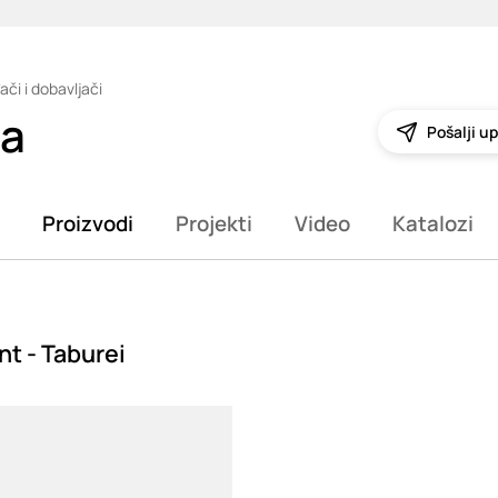
ači i dobavljači
ia
Pošalji up
Proizvodi
Projekti
Video
Katalozi
t - Taburei
g