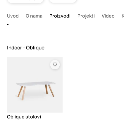
Uvod
O nama
Proizvodi
Projekti
Video
Kata
Indoor - Oblique
Loading
Oblique stolovi