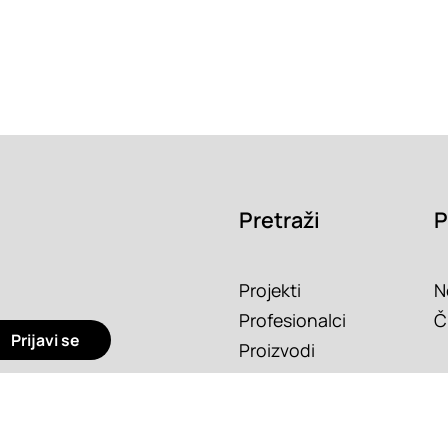
Pretraži
P
Projekti
N
Profesionalci
Č
Prijavi se
Proizvodi