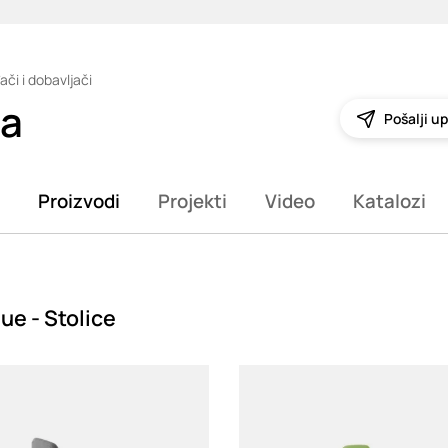
ači i dobavljači
ia
Pošalji up
Proizvodi
Projekti
Video
Katalozi
ue - Stolice
g
Loading