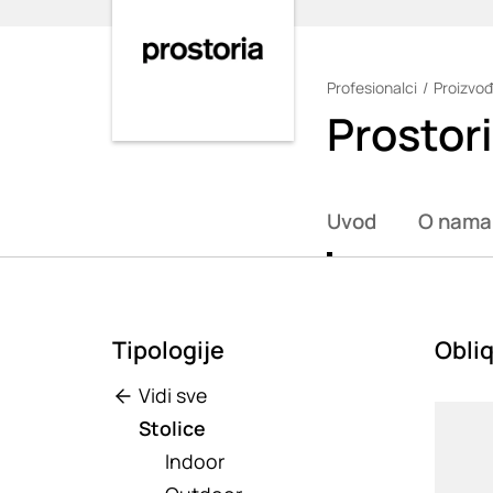
Profesionalci
Proizvođ
Loading
Prostor
Uvod
O nama
Tipologije
Obliq
Vidi sve
Loadin
Stolice
Indoor