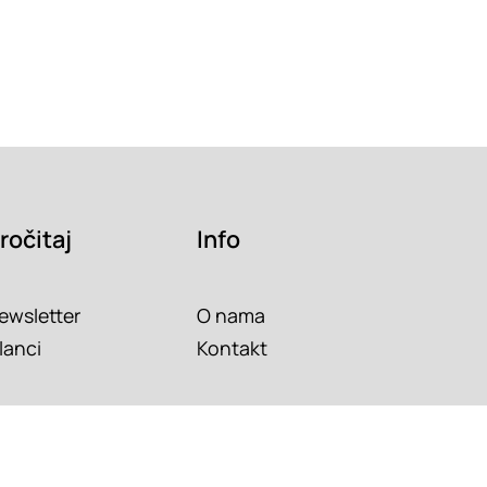
ročitaj
Info
ewsletter
O nama
lanci
Kontakt