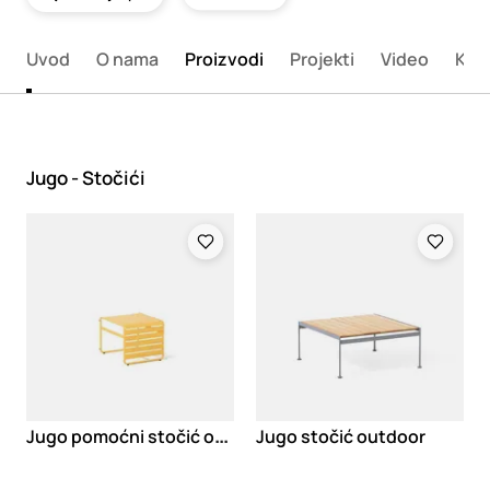
Uvod
O nama
Proizvodi
Projekti
Video
Kata
Jugo - Stočići
Loading
Loading
J
ugo pomoćni stočić outdoor
Jugo stočić outdoor