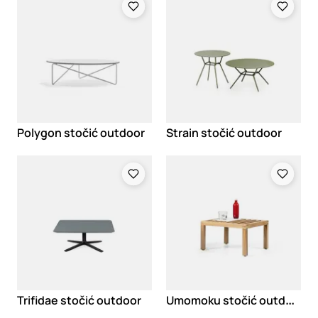
Polygon stočić outdoor
Strain stočić outdoor
Loading
Loading
U
momoku stočić outdoor
Trifidae stočić outdoor