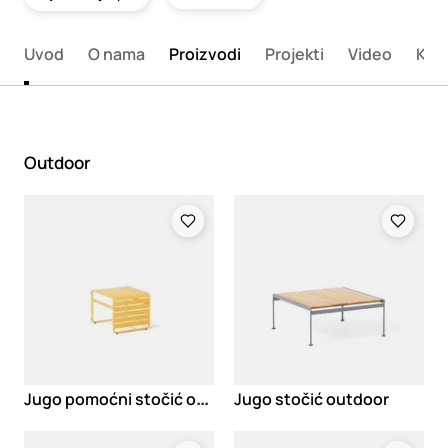
Uvod
O nama
Proizvodi
Projekti
Video
Kata
Outdoor
Loading
Loading
J
ugo pomoćni stočić outdoor
Jugo stočić outdoor
Loading
Loading