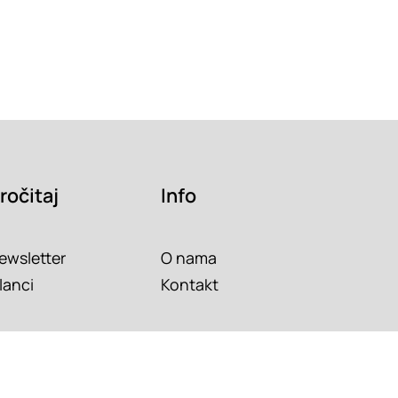
ročitaj
Info
ewsletter
O nama
lanci
Kontakt