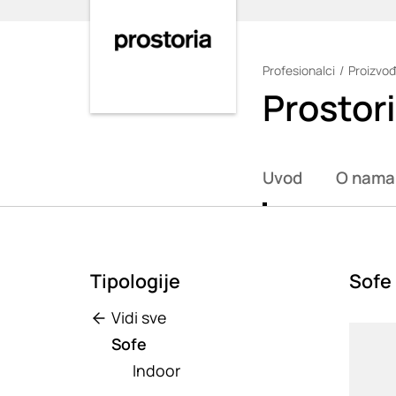
Profesionalci
Proizvođ
Loading
Prostor
Uvod
O nama
Tipologije
Sofe
Vidi sve
Loadin
Sofe
Indoor