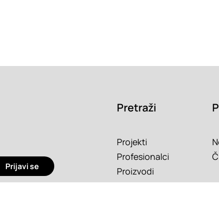
Pretraži
P
Projekti
N
Profesionalci
Č
Prijavi se
Proizvodi