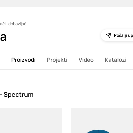
ači i dobavljači
ia
Pošalji up
Proizvodi
Projekti
Video
Katalozi
 - Spectrum
g
Loading