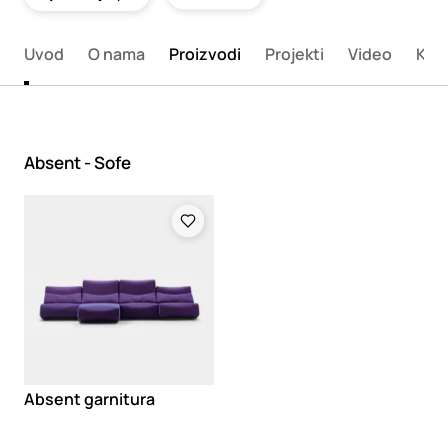
Uvod
O nama
Proizvodi
Projekti
Video
Kata
Absent - Sofe
Loading
Absent garnitura