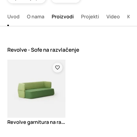
Uvod
O nama
Proizvodi
Projekti
Video
Kata
Revolve - Sofe na razvlačenje
Loading
R
evolve garnitura na razvlačenje