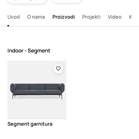
Uvod
O nama
Proizvodi
Projekti
Video
Kata
Indoor - Segment
Loading
Segment garnitura