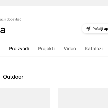
ači i dobavljači
ia
Pošalji up
Proizvodi
Projekti
Video
Katalozi
 - Outdoor
g
Loading