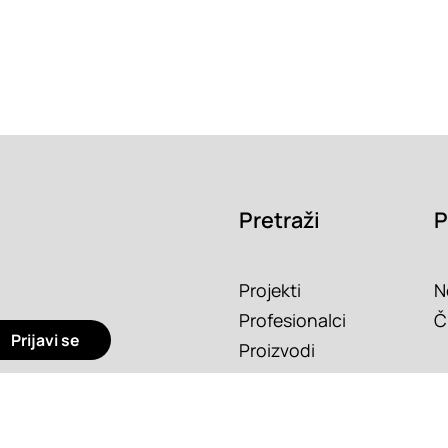
Pretraži
P
Projekti
N
Profesionalci
Č
Prijavi se
Proizvodi