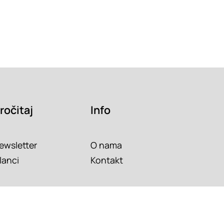
ročitaj
Info
ewsletter
O nama
lanci
Kontakt