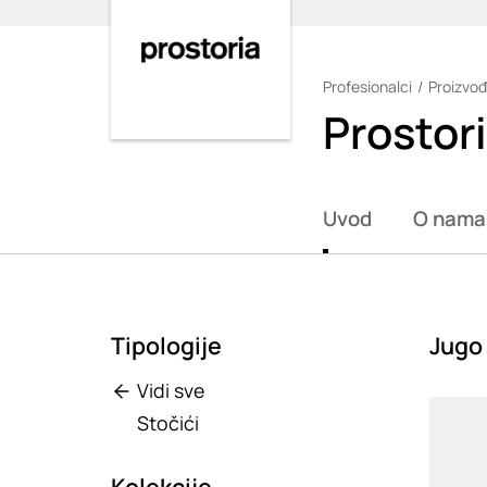
Profesionalci
Proizvođ
Loading
Prostor
Uvod
O nama
Tipologije
Jugo
Vidi sve
Loadin
Stočići
Kolekcije