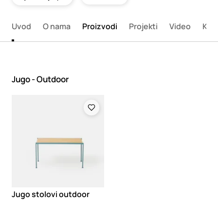
Uvod
O nama
Proizvodi
Projekti
Video
Kata
Jugo - Outdoor
Loading
Jugo stolovi outdoor