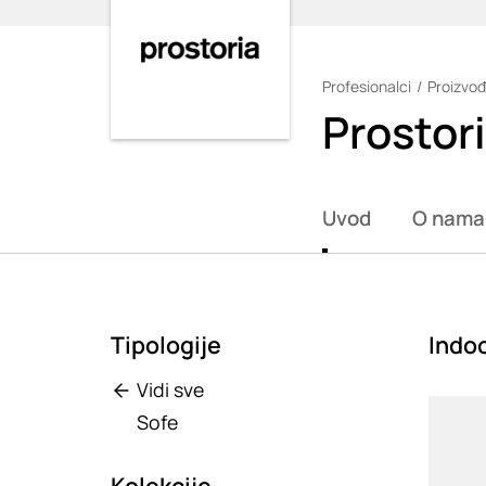
Profesionalci
Proizvođ
Loading
Prostor
Uvod
O nama
Tipologije
Indoo
Vidi sve
Loadin
Sofe
Kolekcije