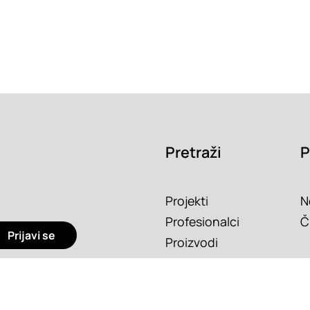
Pretraži
P
Projekti
N
Profesionalci
Č
Prijavi se
Proizvodi