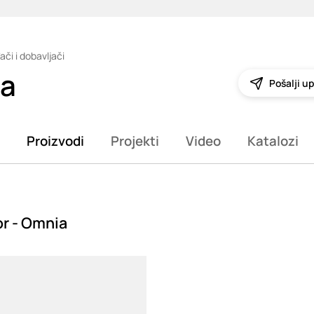
ači i dobavljači
ia
Pošalji up
Proizvodi
Projekti
Video
Katalozi
r - Omnia
g