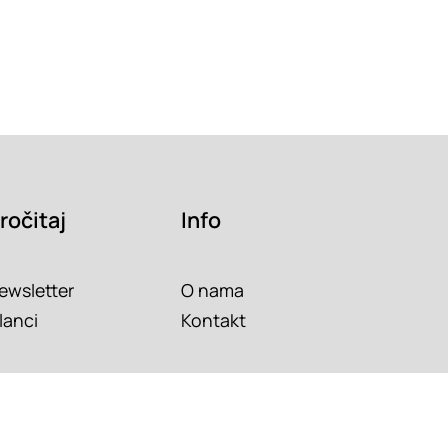
ročitaj
Info
ewsletter
O nama
lanci
Kontakt