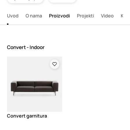
Uvod
O nama
Proizvodi
Projekti
Video
Kata
Convert - Indoor
Loading
Convert garnitura