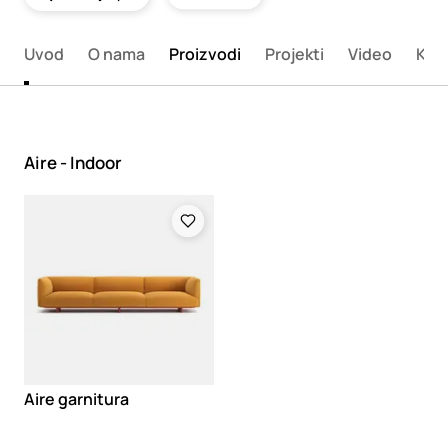
Uvod
O nama
Proizvodi
Projekti
Video
Kata
Aire - Indoor
Loading
Aire garnitura