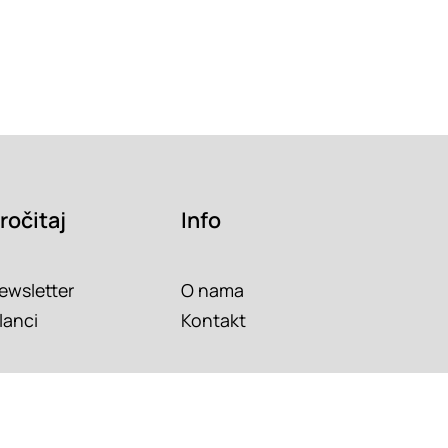
ročitaj
Info
ewsletter
O nama
lanci
Kontakt