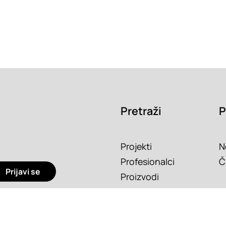
Pretraži
P
Projekti
N
Profesionalci
Č
Prijavi se
Proizvodi