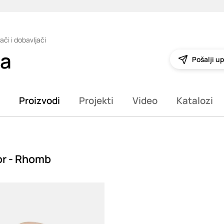
ači i dobavljači
ia
Pošalji up
Proizvodi
Projekti
Video
Katalozi
or - Rhomb
g