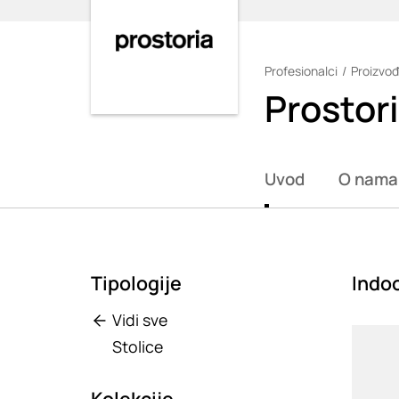
Profesionalci
Proizvođ
Loading
Prostor
Uvod
O nama
Tipologije
Indo
Vidi sve
Loadin
Stolice
Kolekcije