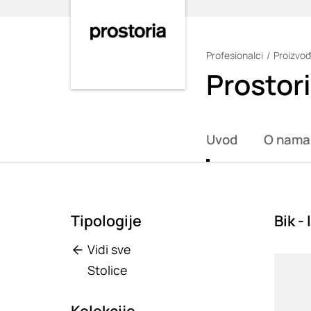
Profesionalci
Proizvođ
Loading
Prostor
Uvod
O nama
Tipologije
Bik -
Vidi sve
Loadin
Stolice
Kolekcije