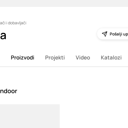
ači i dobavljači
ia
Pošalji up
Proizvodi
Projekti
Video
Katalozi
 Indoor
g