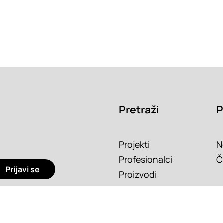
Pretraži
P
Projekti
N
Profesionalci
Č
Prijavi se
Proizvodi