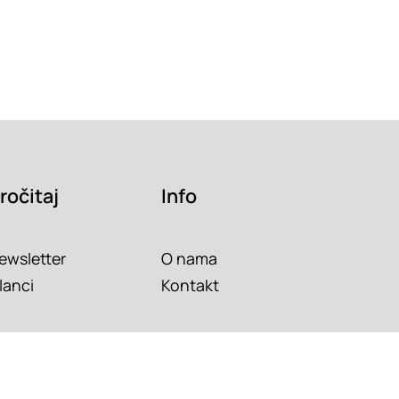
ročitaj
Info
ewsletter
O nama
lanci
Kontakt