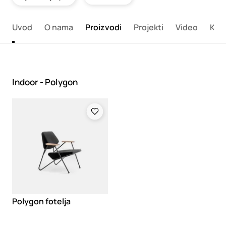
Uvod
O nama
Proizvodi
Projekti
Video
Kata
Indoor - Polygon
Loading
Polygon fotelja