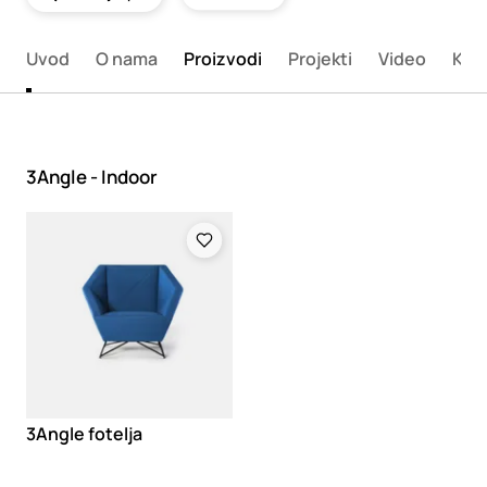
Uvod
O nama
Proizvodi
Projekti
Video
Kata
3Angle - Indoor
Loading
3Angle fotelja