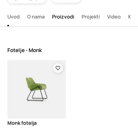
Uvod
O nama
Proizvodi
Projekti
Video
Kata
Fotelje - Monk
Loading
Monk fotelja