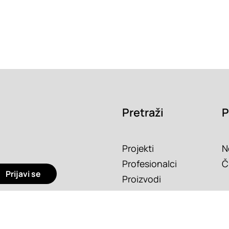
Pretraži
P
Projekti
N
Profesionalci
Č
Prijavi se
Proizvodi