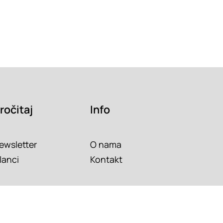
ročitaj
Info
ewsletter
O nama
lanci
Kontakt