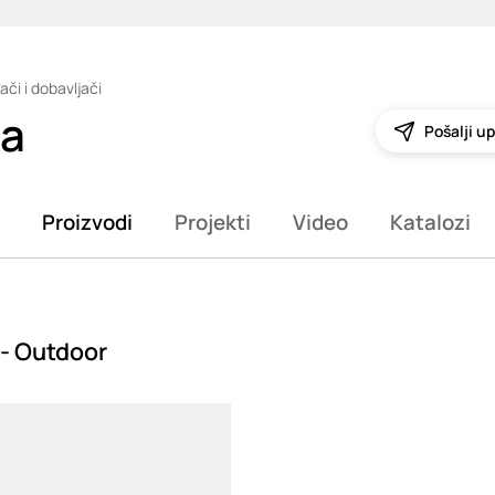
ači i dobavljači
ia
Pošalji up
Proizvodi
Projekti
Video
Katalozi
 - Outdoor
g