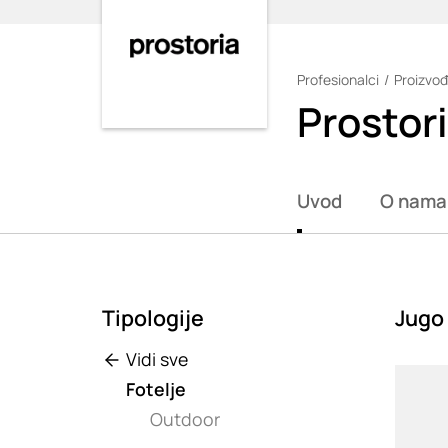
Profesionalci
Proizvođ
Loading
Prostor
Uvod
O nama
Tipologije
Jugo
Vidi sve
Loadin
Fotelje
Outdoor