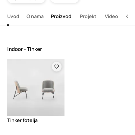
Uvod
O nama
Proizvodi
Projekti
Video
Kata
Indoor - Tinker
Loading
Tinker fotelja