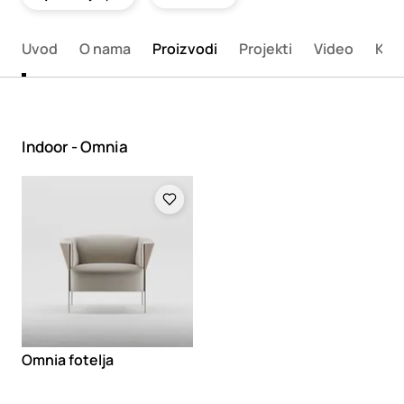
Uvod
O nama
Proizvodi
Projekti
Video
Kata
Indoor - Omnia
Loading
Omnia fotelja