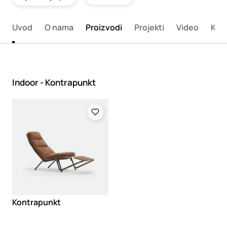
Uvod
O nama
Proizvodi
Projekti
Video
Kata
Indoor - Kontrapunkt
Loading
Kontrapunkt