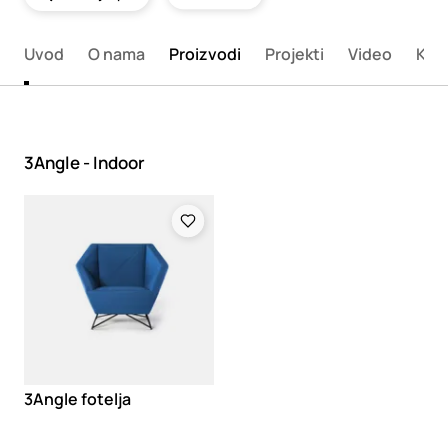
Uvod
O nama
Proizvodi
Projekti
Video
Kata
3Angle - Indoor
Loading
3Angle fotelja