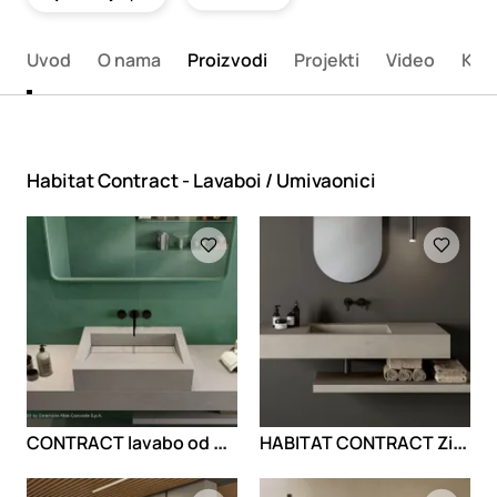
Uvod
O nama
Proizvodi
Projekti
Video
Kata
Habitat Contract - Lavaboi / Umivaonici
Loading
Loading
C
ONTRACT lavabo od porcelanskog kamena
H
ABITAT CONTRACT Zidni lavabo od porcelanskog kamena
Loading
Loading