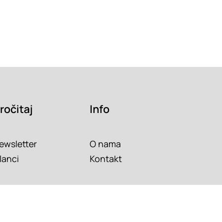
ročitaj
Info
ewsletter
O nama
lanci
Kontakt