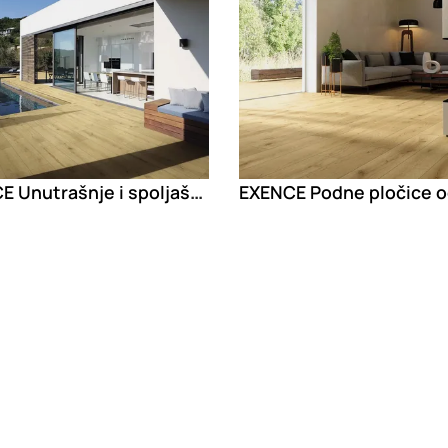
EXENCE Unutrašnje i spoljašnje podne pločice od porcelanskog kamena sa efektom drveta