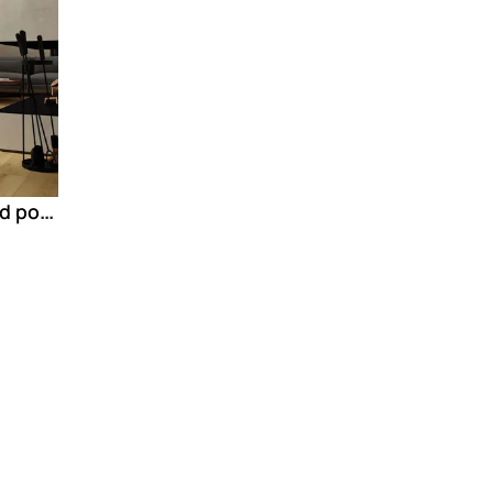
EXENCE Podne pločice od porcelanskog kamena sa efektom drveta