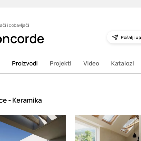
ači i dobavljači
oncorde
Pošalji up
Proizvodi
Projekti
Video
Katalozi
ce - Keramika
g
Loading