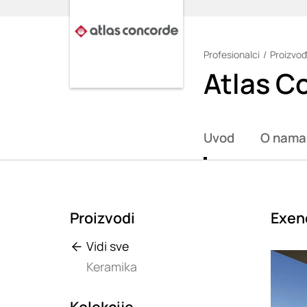
Profesionalci
Proizvođ
Loading
Atlas C
Uvod
O nama
Proizvodi
Exen
Vidi sve
Loadin
Keramika
Kolekcije