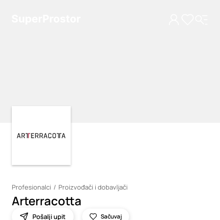
Loading
Loading
Profesionalci
Proizvođači i dobavljači
Arterracotta
Pošalji upit
Sačuvaj