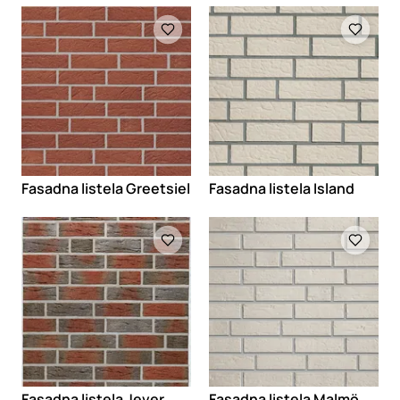
Loading
Loading
Fasadna listela Greetsiel
Fasadna listela Island
Loading
Loading
Fasadna listela Jever
Fasadna listela Malmö