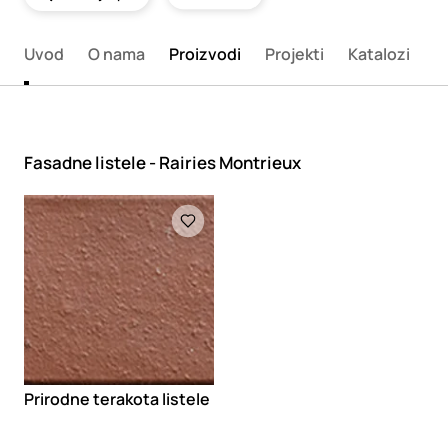
Uvod
O nama
Proizvodi
Projekti
Katalozi
K
Fasadne listele - Rairies Montrieux
Loading
Prirodne terakota listele