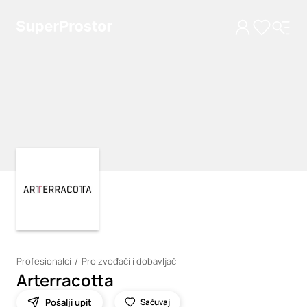
Loading
Loading
Profesionalci
Proizvođači i dobavljači
Arterracotta
Pošalji upit
Sačuvaj