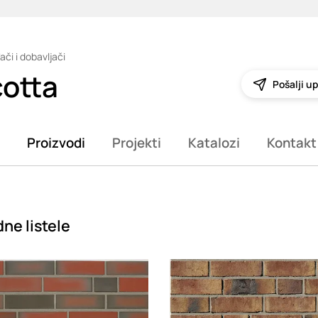
ači i dobavljači
cotta
Pošalji up
Proizvodi
Projekti
Katalozi
Kontakt
ne listele
g
Loading