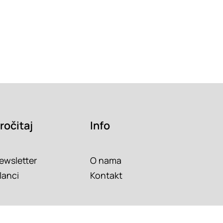
ročitaj
Info
ewsletter
O nama
lanci
Kontakt