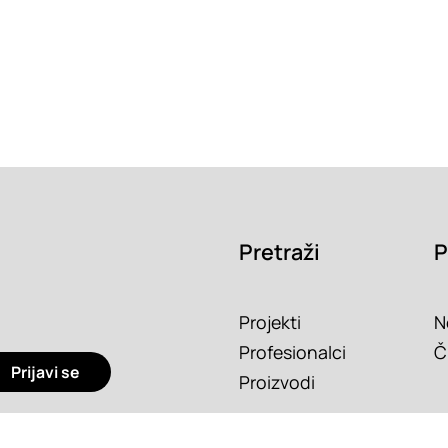
Pretraži
P
Projekti
N
Profesionalci
Č
Prijavi se
Proizvodi