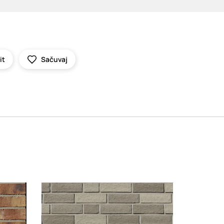
it
Sačuvaj
Loading