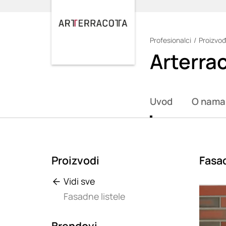
Profesionalci
Proizvođ
Loading
Arterra
Uvod
O nama
Proizvodi
Fasad
Vidi sve
Loadin
Fasadne listele
Brendovi