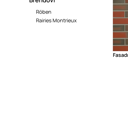
Röben
Rairies Montrieux
Fasad