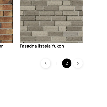
or
Fasadna listela Yukon
1
2