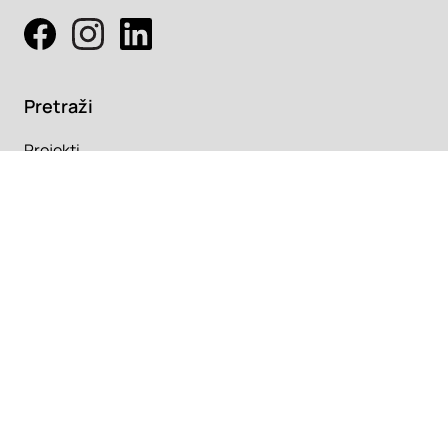
Pretraži
Projekti
Profesionalci
Proizvodi
Pročitaj
Newsletter
Članci
Info